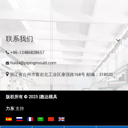
联系我们
+86-13486828657

huida@pipingmould.com


浙江省台州市黄岩北工业区康强路168号 邮编：318020
版权所有 © 2025 |惠达模具
力东
支持