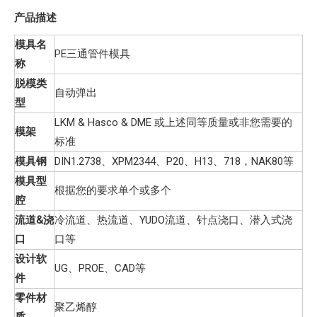
产品描述
模具名
PE三通管件模具
称
脱模类
自动弹出
型
LKM & Hasco & DME 或上述同等质量或非您需要的
模架
标准
模具钢
DIN1.2738、XPM2344、P20、H13、718，NAK80等
模具型
根据您的要求单个或多个
腔
流道&浇
冷流道、热流道、YUDO流道、针点浇口、潜入式浇
口
口等
设计软
UG、PROE、CAD等
件
零件材
聚乙烯醇
质