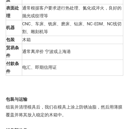
表面处
通常根据客户要求进行热处理、氮化或淬火，良好的
理
抛光或纹理等
CNC、车床、铣床、磨床、钻床、NC-EDM、NC线切
机器
割、雕刻机等
包装
木箱
贸易条
通常离岸价 宁波或上海港
件
付款条
电汇、即期信用证
件
包装与运输
组装并清理模具后，我们在模具上涂上防锈油脂，然后用薄膜
覆盖并将其放入稳定的木箱中。