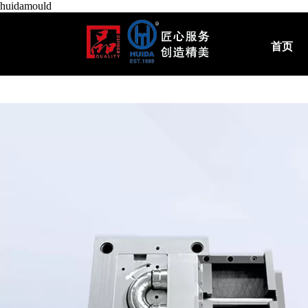
huidamould
首页