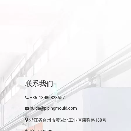
联系我们
+86-13486828657

huida@pipingmould.com


浙江省台州市黄岩北工业区康强路168号